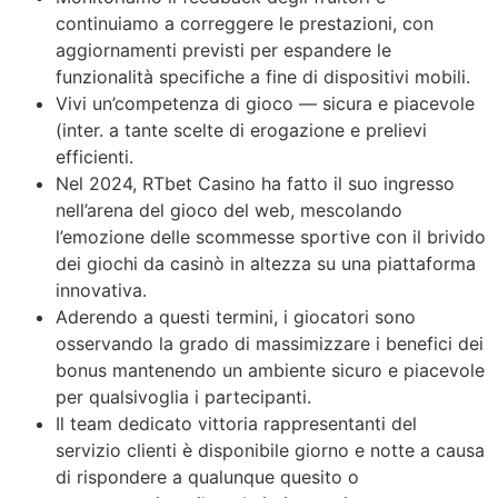
continuiamo a correggere le prestazioni, con
aggiornamenti previsti per espandere le
funzionalità specifiche a fine di dispositivi mobili.
Vivi un’competenza di gioco — sicura e piacevole
(inter. a tante scelte di erogazione e prelievi
efficienti.
Nel 2024, RTbet Casino ha fatto il suo ingresso
nell’arena del gioco del web, mescolando
l’emozione delle scommesse sportive con il brivido
dei giochi da casinò in altezza su una piattaforma
innovativa.
Aderendo a questi termini, i giocatori sono
osservando la grado di massimizzare i benefici dei
bonus mantenendo un ambiente sicuro e piacevole
per qualsivoglia i partecipanti.
Il team dedicato vittoria rappresentanti del
servizio clienti è disponibile giorno e notte a causa
di rispondere a qualunque quesito o