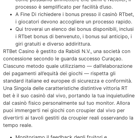
processo è semplificato per facilità d’uso.
A Fine Di richiedere i bonus presso il casinò RTbet,
i giocatori devono accogliere un processo rapido.
Qui troverai un elenco dei bonus disponibili, inclusi
i RTbet bonus di benvenuto, i bonus sul anticipo, i
giri gratuiti e diverso addirittura.
RTBet Casino è gestito da Rabidi N.V., una società con
concessione secondo le guarda successo Curaçao.
Ciascuno metodo quale utilizziamo — dall’elaborazione
dei pagamenti all’equità dei giochi — rispetta gli
standard italiane ed europee di sicurezza e conformità.
Una Singola delle caratteristiche distintive vittoria RT
bet è il suo casinò dal vivo, portando la tua inquietudine
dal casinò fisico personalmente sul tuo monitor. Allora
puoi immergerti nei giochi con croupier dal vivo per
divertirti ai tavoli gestiti da croupier reali osservando la
tempo reale.
Monitoriamo il feedback degli fruitori e