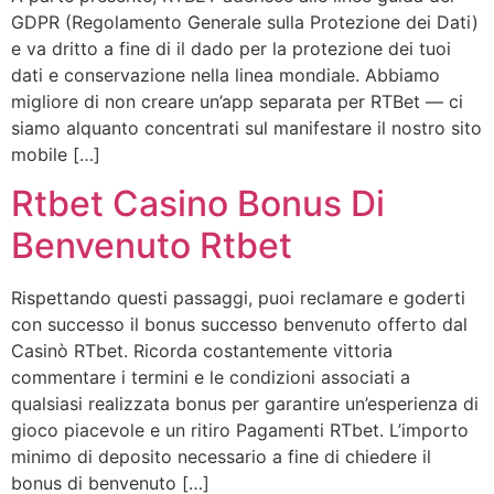
GDPR (Regolamento Generale sulla Protezione dei Dati)
e va dritto a fine di il dado per la protezione dei tuoi
dati e conservazione nella linea mondiale. Abbiamo
migliore di non creare un’app separata per RTBet — ci
siamo alquanto concentrati sul manifestare il nostro sito
mobile […]
Rtbet Casino Bonus Di
Benvenuto Rtbet
Rispettando questi passaggi, puoi reclamare e goderti
con successo il bonus successo benvenuto offerto dal
Casinò RTbet. Ricorda costantemente vittoria
commentare i termini e le condizioni associati a
qualsiasi realizzata bonus per garantire un’esperienza di
gioco piacevole e un ritiro Pagamenti RTbet. L’importo
minimo di deposito necessario a fine di chiedere il
bonus di benvenuto […]