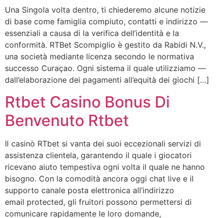
Una Singola volta dentro, ti chiederemo alcune notizie
di base come famiglia compiuto, contatti e indirizzo —
essenziali a causa di la verifica dell’identità e la
conformità. RTBet Scompiglio è gestito da Rabidi N.V.,
una società mediante licenza secondo le normativa
successo Curaçao. Ogni sistema il quale utilizziamo —
dall’elaborazione dei pagamenti all’equità dei giochi […]
Rtbet Casino Bonus Di
Benvenuto Rtbet
Il casinò RTbet si vanta dei suoi eccezionali servizi di
assistenza clientela, garantendo il quale i giocatori
ricevano aiuto tempestiva ogni volta il quale ne hanno
bisogno. Con la comodità ancora oggi chat live e il
supporto canale posta elettronica all’indirizzo
email protected, gli fruitori possono permettersi di
comunicare rapidamente le loro domande,