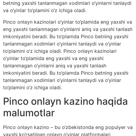
betning yaxshi tanlanmagan xodimlari o‘yinlarni tanlaydi
va o‘yinlar to‘plamini o‘z ichiga oladi.
Pinco onlayn kazinolari o‘yinlar to‘plamida eng yaxshi va
eng yaxshi tanlanmagan o‘yinlarni aniq va yaxshi tanlash
imkoniyatini beradi. Bu to‘plamda Pinco betning yaxshi
tanlanmagan xodimlari o‘yinlarni tanlaydi va o‘yinlar
to‘plamini o‘z ichiga oladi. Pinco onlayn kazinolari
o‘yinlar to‘plamida eng yaxshi va eng yaxshi
tanlanmagan o‘yinlarni aniq va yaxshi tanlash
imkoniyatini beradi. Bu to‘plamda Pinco betning yaxshi
tanlanmagan xodimlari o‘yinlarni tanlaydi va o‘yinlar
to‘plamini o‘z ichiga oladi.
Pinco onlayn kazino haqida
malumotlar
Pinco onlayn kazino – bu o‘zbekistonda eng populyer va
yaxshi ko‘rsatilgan onlayn o‘yinlar platformalari