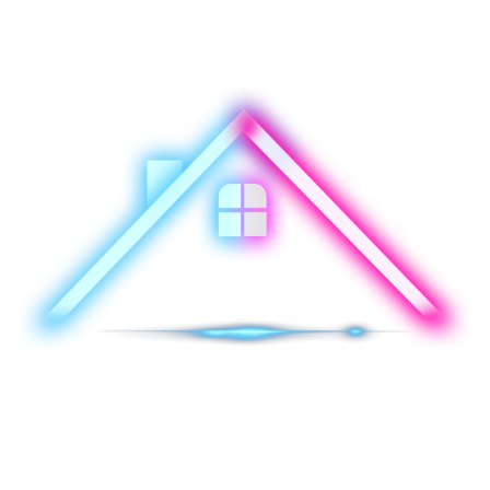
Skip
to
content