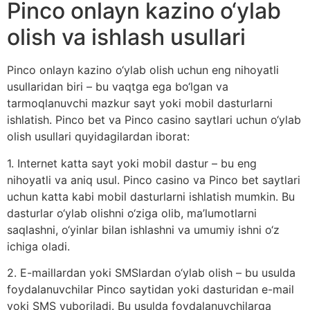
Pinco onlayn kazino o‘ylab
olish va ishlash usullari
Pinco onlayn kazino o‘ylab olish uchun eng nihoyatli
usullaridan biri – bu vaqtga ega bo‘lgan va
tarmoqlanuvchi mazkur sayt yoki mobil dasturlarni
ishlatish. Pinco bet va Pinco casino saytlari uchun o‘ylab
olish usullari quyidagilardan iborat:
1. Internet katta sayt yoki mobil dastur – bu eng
nihoyatli va aniq usul. Pinco casino va Pinco bet saytlari
uchun katta kabi mobil dasturlarni ishlatish mumkin. Bu
dasturlar o‘ylab olishni o‘ziga olib, ma’lumotlarni
saqlashni, o‘yinlar bilan ishlashni va umumiy ishni o‘z
ichiga oladi.
2. E-maillardan yoki SMSlardan o‘ylab olish – bu usulda
foydalanuvchilar Pinco saytidan yoki dasturidan e-mail
yoki SMS yuboriladi. Bu usulda foydalanuvchilarga