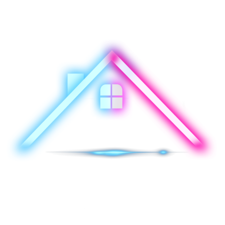
Skip
to
content