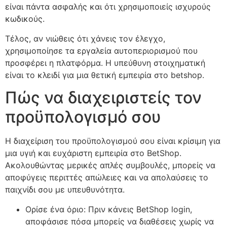
είναι πάντα ασφαλής και ότι χρησιμοποιείς ισχυρούς
κωδικούς.
Τέλος, αν νιώθεις ότι χάνεις τον έλεγχο,
χρησιμοποίησε τα εργαλεία αυτοπεριορισμού που
προσφέρει η πλατφόρμα. Η υπεύθυνη στοιχηματική
είναι το κλειδί για μια θετική εμπειρία στο betshop.
Πώς να διαχειριστείς τον
προϋπολογισμό σου
Η διαχείριση του προϋπολογισμού σου είναι κρίσιμη για
μια υγιή και ευχάριστη εμπειρία στο BetShop.
Ακολουθώντας μερικές απλές συμβουλές, μπορείς να
αποφύγεις περιττές απώλειες και να απολαύσεις το
παιχνίδι σου με υπευθυνότητα.
Ορίσε ένα όριο: Πριν κάνεις BetShop login,
αποφάσισε πόσα μπορείς να διαθέσεις χωρίς να