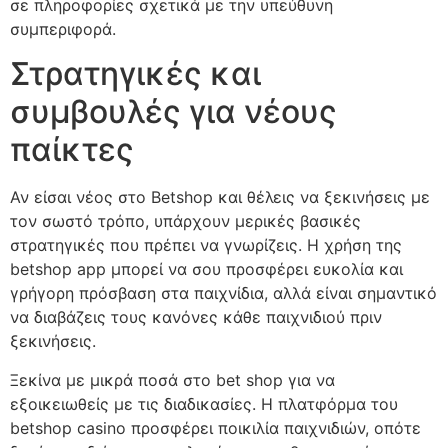
σε πληροφορίες σχετικά με την υπεύθυνη
συμπεριφορά.
Στρατηγικές και
συμβουλές για νέους
παίκτες
Αν είσαι νέος στο Betshop και θέλεις να ξεκινήσεις με
τον σωστό τρόπο, υπάρχουν μερικές βασικές
στρατηγικές που πρέπει να γνωρίζεις. Η χρήση της
betshop app μπορεί να σου προσφέρει ευκολία και
γρήγορη πρόσβαση στα παιχνίδια, αλλά είναι σημαντικό
να διαβάζεις τους κανόνες κάθε παιχνιδιού πριν
ξεκινήσεις.
Ξεκίνα με μικρά ποσά στο bet shop για να
εξοικειωθείς με τις διαδικασίες. Η πλατφόρμα του
betshop casino προσφέρει ποικιλία παιχνιδιών, οπότε