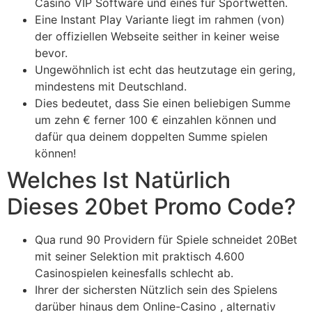
Casino VIP Software und eines für Sportwetten.
Eine Instant Play Variante liegt im rahmen (von)
der offiziellen Webseite seither in keiner weise
bevor.
Ungewöhnlich ist echt das heutzutage ein gering,
mindestens mit Deutschland.
Dies bedeutet, dass Sie einen beliebigen Summe
um zehn € ferner 100 € einzahlen können und
dafür qua deinem doppelten Summe spielen
können!
Welches Ist Natürlich
Dieses 20bet Promo Code?
Qua rund 90 Providern für Spiele schneidet 20Bet
mit seiner Selektion mit praktisch 4.600
Casinospielen keinesfalls schlecht ab.
Ihrer der sichersten Nützlich sein des Spielens
darüber hinaus dem Online-Casino , alternativ