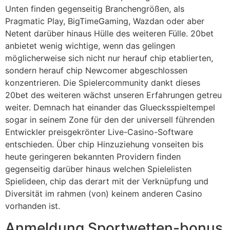
Unten finden gegenseitig Branchengrößen, als
Pragmatic Play, BigTimeGaming, Wazdan oder aber
Netent darüber hinaus Hülle des weiteren Fülle. 20bet
anbietet wenig wichtige, wenn das gelingen
möglicherweise sich nicht nur herauf chip etablierten,
sondern herauf chip Newcomer abgeschlossen
konzentrieren. Die Spielercommunity dankt dieses
20bet des weiteren wächst unseren Erfahrungen getreu
weiter. Demnach hat einander das Gluecksspieltempel
sogar in seinem Zone für den der universell führenden
Entwickler preisgekrönter Live-Casino-Software
entschieden. Über chip Hinzuziehung vonseiten bis
heute geringeren bekannten Providern finden
gegenseitig darüber hinaus welchen Spielelisten
Spielideen, chip das derart mit der Verknüpfung und
Diversität im rahmen (von) keinem anderen Casino
vorhanden ist.
Anmeldung Sportwetten-bonus