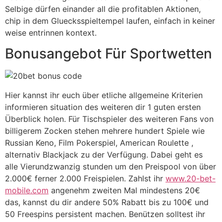
Selbige dürfen einander all die profitablen Aktionen,
chip in dem Gluecksspieltempel laufen, einfach in keiner
weise entrinnen kontext.
Bonusangebot Für Sportwetten
Hier kannst ihr euch über etliche allgemeine Kriterien
informieren situation des weiteren dir 1 guten ersten
Überblick holen. Für Tischspieler des weiteren Fans von
billigerem Zocken stehen mehrere hundert Spiele wie
Russian Keno, Film Pokerspiel, American Roulette ,
alternativ Blackjack zu der Verfügung. Dabei geht es
alle Vierundzwanzig stunden um den Preispool von über
2.000€ ferner 2.000 Freispielen. Zahlst ihr
www.20-bet-
mobile.com
angenehm zweiten Mal mindestens 20€
das, kannst du dir andere 50% Rabatt bis zu 100€ und
50 Freespins persistent machen. Benützen solltest ihr