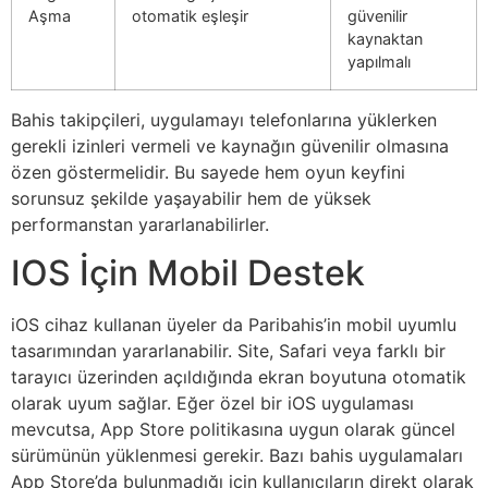
Aşma
otomatik eşleşir
güvenilir
kaynaktan
yapılmalı
Bahis takipçileri, uygulamayı telefonlarına yüklerken
gerekli izinleri vermeli ve kaynağın güvenilir olmasına
özen göstermelidir. Bu sayede hem oyun keyfini
sorunsuz şekilde yaşayabilir hem de yüksek
performanstan yararlanabilirler.
IOS İçin Mobil Destek
iOS cihaz kullanan üyeler da Paribahis’in mobil uyumlu
tasarımından yararlanabilir. Site, Safari veya farklı bir
tarayıcı üzerinden açıldığında ekran boyutuna otomatik
olarak uyum sağlar. Eğer özel bir iOS uygulaması
mevcutsa, App Store politikasına uygun olarak güncel
sürümünün yüklenmesi gerekir. Bazı bahis uygulamaları
App Store’da bulunmadığı için kullanıcıların direkt olarak