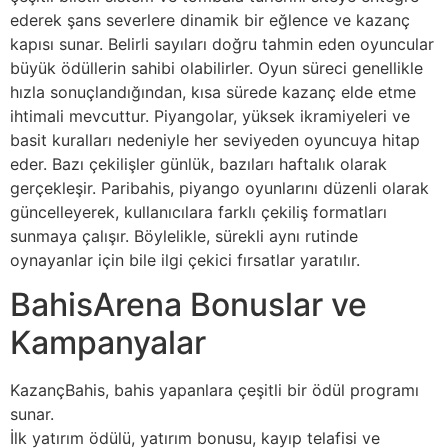
ederek şans severlere dinamik bir eğlence ve kazanç
kapısı sunar. Belirli sayıları doğru tahmin eden oyuncular
büyük ödüllerin sahibi olabilirler. Oyun süreci genellikle
hızla sonuçlandığından, kısa sürede kazanç elde etme
ihtimali mevcuttur. Piyangolar, yüksek ikramiyeleri ve
basit kuralları nedeniyle her seviyeden oyuncuya hitap
eder. Bazı çekilişler günlük, bazıları haftalık olarak
gerçekleşir. Paribahis, piyango oyunlarını düzenli olarak
güncelleyerek, kullanıcılara farklı çekiliş formatları
sunmaya çalışır. Böylelikle, sürekli aynı rutinde
oynayanlar için bile ilgi çekici fırsatlar yaratılır.
BahisArena Bonuslar ve
Kampanyalar
KazançBahis, bahis yapanlara çeşitli bir ödül programı
sunar.
İlk yatırım ödülü, yatırım bonusu, kayıp telafisi ve