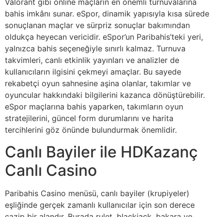
Valorant gibi online maçların en önemli turnuvalarına
bahis imkânı sunar. eSpor, dinamik yapısıyla kısa sürede
sonuçlanan maçlar ve sürpriz sonuçlar bakımından
oldukça heyecan vericidir. eSpor’un Paribahis’teki yeri,
yalnızca bahis seçeneğiyle sınırlı kalmaz. Turnuva
takvimleri, canlı etkinlik yayınları ve analizler de
kullanıcıların ilgisini çekmeyi amaçlar. Bu sayede
rekabetçi oyun sahnesine aşina olanlar, takımlar ve
oyuncular hakkındaki bilgilerini kazanca dönüştürebilir.
eSpor maçlarına bahis yaparken, takımların oyun
stratejilerini, güncel form durumlarını ve harita
tercihlerini göz önünde bulundurmak önemlidir.
Canlı Bayiler ile HDKazanç
Canlı Casino
Paribahis Casino menüsü, canlı bayiler (krupiyeler)
eşliğinde gerçek zamanlı kullanıcılar için son derece
cazip bir alandır. Burada rulet, blackjack, bakara ve