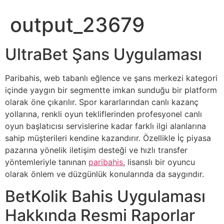
output_23679
UltraBet Şans Uygulaması
Paribahis, web tabanlı eğlence ve şans merkezi kategori
içinde yaygın bir segmentte imkan sunduğu bir platform
olarak öne çıkarılır. Spor kararlarından canlı kazanç
yollarına, renkli oyun tekliflerinden profesyonel canlı
oyun başlatıcısı servislerine kadar farklı ilgi alanlarına
sahip müşterileri kendine kazandırır. Özellikle İç piyasa
pazarına yönelik iletişim desteği ve hızlı transfer
yöntemleriyle tanınan
paribahis
, lisanslı bir oyuncu
olarak önlem ve düzgünlük konularında da saygındır.
BetKolik Bahis Uygulaması
Hakkında Resmi Raporlar