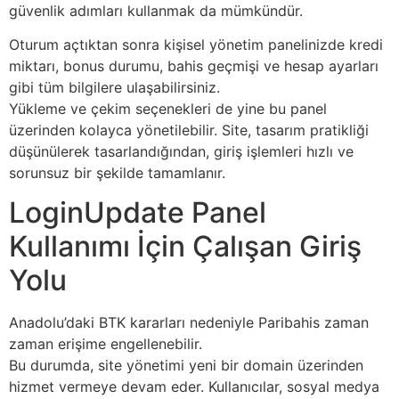
güvenlik adımları kullanmak da mümkündür.
Oturum açtıktan sonra kişisel yönetim panelinizde kredi
miktarı, bonus durumu, bahis geçmişi ve hesap ayarları
gibi tüm bilgilere ulaşabilirsiniz.
Yükleme ve çekim seçenekleri de yine bu panel
üzerinden kolayca yönetilebilir. Site, tasarım pratikliği
düşünülerek tasarlandığından, giriş işlemleri hızlı ve
sorunsuz bir şekilde tamamlanır.
LoginUpdate Panel
Kullanımı İçin Çalışan Giriş
Yolu
Anadolu’daki BTK kararları nedeniyle Paribahis zaman
zaman erişime engellenebilir.
Bu durumda, site yönetimi yeni bir domain üzerinden
hizmet vermeye devam eder. Kullanıcılar, sosyal medya