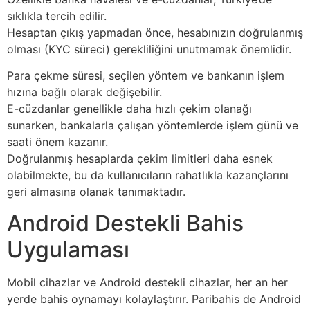
sıklıkla tercih edilir.
Hesaptan çıkış yapmadan önce, hesabınızın doğrulanmış
olması (KYC süreci) gerekliliğini unutmamak önemlidir.
Para çekme süresi, seçilen yöntem ve bankanın işlem
hızına bağlı olarak değişebilir.
E-cüzdanlar genellikle daha hızlı çekim olanağı
sunarken, bankalarla çalışan yöntemlerde işlem günü ve
saati önem kazanır.
Doğrulanmış hesaplarda çekim limitleri daha esnek
olabilmekte, bu da kullanıcıların rahatlıkla kazançlarını
geri almasına olanak tanımaktadır.
Android Destekli Bahis
Uygulaması
Mobil cihazlar ve Android destekli cihazlar, her an her
yerde bahis oynamayı kolaylaştırır. Paribahis de Android