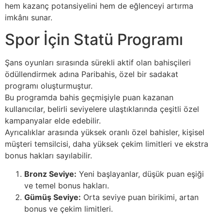
hem kazanç potansiyelini hem de eğlenceyi artırma
imkânı sunar.
Spor İçin Statü Programı
Şans oyunları sırasında sürekli aktif olan bahisçileri
ödüllendirmek adına Paribahis, özel bir sadakat
programı oluşturmuştur.
Bu programda bahis geçmişiyle puan kazanan
kullanıcılar, belirli seviyelere ulaştıklarında çeşitli özel
kampanyalar elde edebilir.
Ayrıcalıklar arasında yüksek oranlı özel bahisler, kişisel
müşteri temsilcisi, daha yüksek çekim limitleri ve ekstra
bonus hakları sayılabilir.
Bronz Seviye:
Yeni başlayanlar, düşük puan eşiği
ve temel bonus hakları.
Gümüş Seviye:
Orta seviye puan birikimi, artan
bonus ve çekim limitleri.