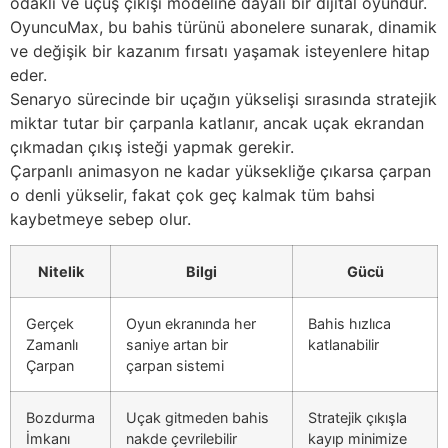
odaklı ve uçuş çıkışı modeline dayalı bir dijital oyundur.
OyuncuMax, bu bahis türünü abonelere sunarak, dinamik
ve değişik bir kazanım fırsatı yaşamak isteyenlere hitap
eder.
Senaryo sürecinde bir uçağın yükselişi sırasında stratejik
miktar tutar bir çarpanla katlanır, ancak uçak ekrandan
çıkmadan çıkış isteği yapmak gerekir.
Çarpanlı animasyon ne kadar yüksekliğe çıkarsa çarpan
o denli yükselir, fakat çok geç kalmak tüm bahsi
kaybetmeye sebep olur.
Nitelik
Bilgi
Gücü
Gerçek
Oyun ekranında her
Bahis hızlıca
Zamanlı
saniye artan bir
katlanabilir
Çarpan
çarpan sistemi
Bozdurma
Uçak gitmeden bahis
Stratejik çıkışla
İmkanı
nakde çevrilebilir
kayıp minimize