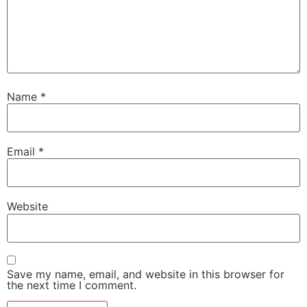
Name
*
Email
*
Website
Save my name, email, and website in this browser for
the next time I comment.