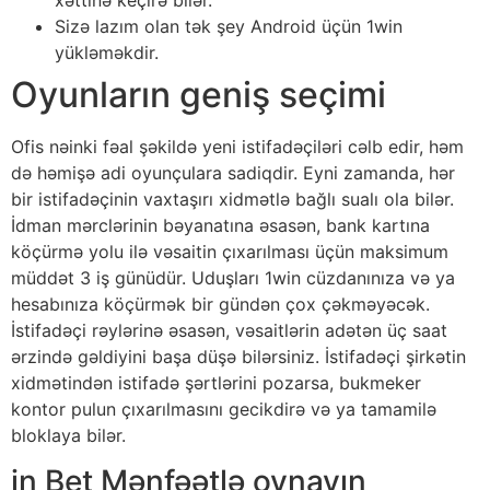
Sizə lazım olan tək şey Android üçün 1win
yükləməkdir.
Oyunların geniş seçimi
Ofis nəinki fəal şəkildə yeni istifadəçiləri cəlb edir, həm
də həmişə adi oyunçulara sadiqdir. Eyni zamanda, hər
bir istifadəçinin vaxtaşırı xidmətlə bağlı sualı ola bilər.
İdman mərclərinin bəyanatına əsasən, bank kartına
köçürmə yolu ilə vəsaitin çıxarılması üçün maksimum
müddət 3 iş günüdür. Uduşları 1win cüzdanınıza və ya
hesabınıza köçürmək bir gündən çox çəkməyəcək.
İstifadəçi rəylərinə əsasən, vəsaitlərin adətən üç saat
ərzində gəldiyini başa düşə bilərsiniz. İstifadəçi şirkətin
xidmətindən istifadə şərtlərini pozarsa, bukmeker
kontor pulun çıxarılmasını gecikdirə və ya tamamilə
bloklaya bilər.
in Bet Mənfəətlə oynayın