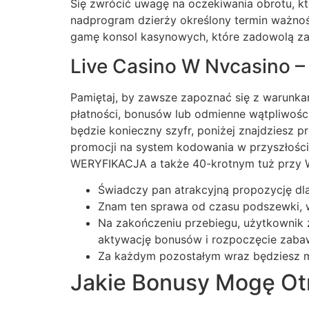
Się zwrócić uwagę na oczekiwania obrotu, k
nadprogram dzierży określony termin ważnoś
gamę konsol kasynowych, które zadowolą za
Live Casino W Nvcasino 
Pamiętaj, by zawsze zapoznać się z warunkam
płatności, bonusów lub odmienne wątpliwości
będzie konieczny szyfr, poniżej znajdziesz p
promocji na system kodowania w przyszłośc
WERYFIKACJA a także 40-krotnym tuż przy 
Świadczy pan atrakcyjną propozycję dl
Znam ten sprawa od czasu podszewki, wi
Na zakończeniu przebiegu, użytkownik 
aktywację bonusów i rozpoczęcie zaba
Za każdym pozostałym wraz będziesz mus
Jakie Bonusy Mogę Otr