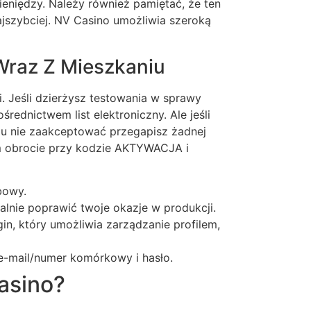
eniędzy. Należy również pamiętać, że ten
jszybciej. NV Casino umożliwia szeroką
Wraz Z Mieszkaniu
. Jeśli dzierżysz testowania w sprawy
ednictwem list elektroniczny. Ale jeśli
zemu nie zaakceptować przegapisz żadnej
m obrocie przy kodzie AKTYWACJA i
bowy.
lnie poprawić twoje okazje w produkcji.
n, który umożliwia zarządzanie profilem,
 e-mail/numer komórkowy i hasło.
asino?