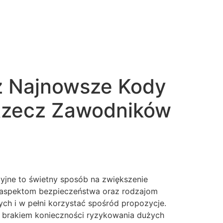
z Najnowsze Kody
Rzecz Zawodników
yjne to świetny sposób na zwiększenie
ej aspektom bezpieczeństwa oraz rodzajom
h i w pełni korzystać spośród propozycje.
 brakiem konieczności ryzykowania dużych