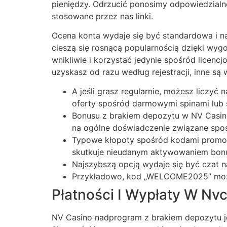
pieniędzy. Odrzucić ponosimy odpowiedzialn
stosowane przez nas linki.
Ocena konta wydaje się być standardowa i n
cieszą się rosnącą popularnością dzięki wyg
wnikliwie i korzystać jedynie spośród licen
uzyskasz od razu według rejestracji, inne są
A jeśli grasz regularnie, możesz liczyć
oferty spośród darmowymi spinami lub 
Bonusu z brakiem depozytu w NV Casino
na ogólne doświadczenie związane spoś
Typowe kłopoty spośród kodami promocy
skutkuje nieudanym aktywowaniem bon
Najszybszą opcją wydaje się być czat 
Przykładowo, kod „WELCOME2025” może
Płatności I Wypłaty W Nvc
NV Casino nadprogram z brakiem depozytu je