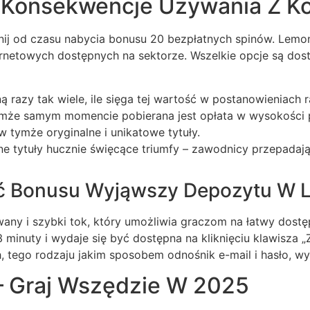
 Konsekwencje Używania Z K
znij od czasu nabycia bonusu 20 bezpłatnych spinów. Lemo
ernetowych dostępnych na sektorze. Wszelkie opcje są dos
 razy tak wiele, ile sięga tej wartość w postanowieniach 
mże samym momencie pobierana jest opłata w wysokości p
tymże oryginalne i unikatowe tytuły.
jne tytuły hucznie święcące triumfy – zawodnicy przepadaj
ość Bonusu Wyjąwszy Depozytu W
y i szybki tok, który umożliwia graczom na łatwy dostęp
 minuty i wydaje się być dostępna na kliknięciu klawisza „
tego rodzaju jakim sposobem odnośnik e-mail i hasło, wys
– Graj Wszędzie W 2025