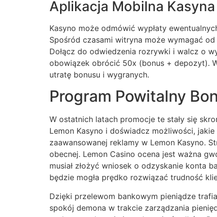
Aplikacja Mobilna Kasyn
Kasyno może odmówić wypłaty ewentualnych w
Spośród czasami witryna może wymagać od m
Dołącz do odwiedzenia rozrywki i walcz o w
obowiązek obrócić 50x (bonus + depozyt). W 
utratę bonusu i wygranych.
Program Powitalny Bon
W ostatnich latach promocje te stały się skr
Lemon Kasyno i doświadcz możliwości, jakie
zaawansowanej reklamy w Lemon Kasyno. Str
obecnej. Lemon Casino ocena jest ważna gwo
musiał złożyć wniosek o odzyskanie konta ba
będzie mogła prędko rozwiązać trudność klie
Dzięki przelewom bankowym pieniądze trafia
spokój demona w trakcie zarządzania pieni