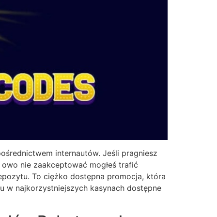
średnictwem internautów. Jeśli pragniesz
, owo nie zaakceptować mogłeś trafić
pozytu. To ciężko dostępna promocja, która
u w najkorzystniejszych kasynach dostępne