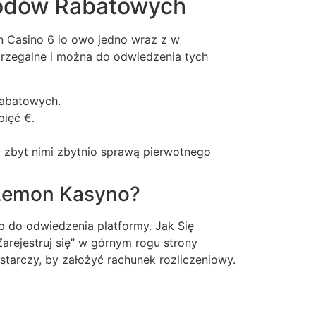
odów Rabatowych
n Casino 6 io owo jedno wraz z w
trzegalne i można do odwiedzenia tych
rabatowych.
ięć €.
ą zbyt nimi zbytnio sprawą pierwotnego
 Lemon Kasyno?
 do odwiedzenia platformy. Jak Się
Zarejestruj się” w górnym rogu strony
tarczy, by założyć rachunek rozliczeniowy.