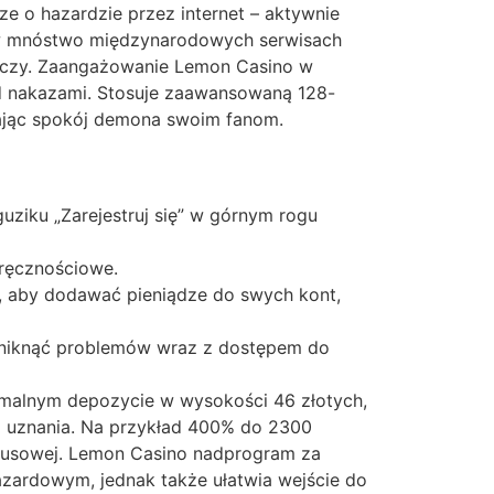
ze o hazardzie przez internet – aktywnie
 w mnóstwo międzynarodowych serwisach
graczy. Zaangażowanie Lemon Casino w
ód nakazami. Stosuje zaawansowaną 128-
ając spokój demona swoim fanom.
guziku „Zarejestruj się” w górnym rogu
zręcznościowe.
n, aby dodawać pieniądze do swych kont,
 uniknąć problemów wraz z dostępem do
malnym depozycie w wysokości 46 złotych,
o uznania. Na przykład 400% do 2300
bonusowej. Lemon Casino nadprogram za
azardowym, jednak także ułatwia wejście do