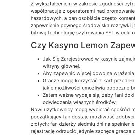
Z wykształceniem w zakresie zgodności cyfro
współpracuje z operatorami nad promowani
hazardowych, a pan osobiście często koment
zapewnienie pewnego środowiska rozrywki je
bitową technologię szyfrowania SSL w celu
Czy Kasyno Lemon Zapew
Jak Się Zarejestrować w kasynie zajmuje
witryny głównej.
Aby zapewnić więcej dowolne wrażenia 
Gracze mogą korzystać z kart przedpła
jakie możliwości umożliwia poboczne b
Zatem ważne wydaje się, żeby fani dok
odwiedzenia własnych środków.
Nowi użytkownicy mogą wybierać spośród m
początkujący fan dostaje możliwość zdobyci
złotych; fan dzierży siedmiu dni na spełnie
rejestrację odrzucić jedynie zachęca gracz