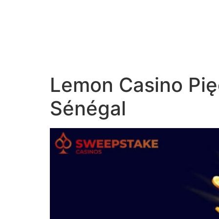
Lemon Casino Pięć
Sénégal