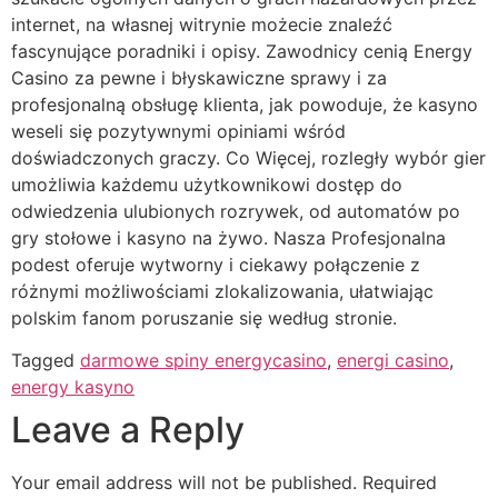
internet, na własnej witrynie możecie znaleźć
fascynujące poradniki i opisy. Zawodnicy cenią Energy
Casino za pewne i błyskawiczne sprawy i za
profesjonalną obsługę klienta, jak powoduje, że kasyno
weseli się pozytywnymi opiniami wśród
doświadczonych graczy. Co Więcej, rozległy wybór gier
umożliwia każdemu użytkownikowi dostęp do
odwiedzenia ulubionych rozrywek, od automatów po
gry stołowe i kasyno na żywo. Nasza Profesjonalna
podest oferuje wytworny i ciekawy połączenie z
różnymi możliwościami zlokalizowania, ułatwiając
polskim fanom poruszanie się według stronie.
Tagged
darmowe spiny energycasino
,
energi casino
,
energy kasyno
Leave a Reply
Your email address will not be published.
Required