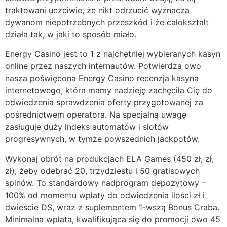
traktowani uczciwie, że nikt odrzucić wyznacza
dywanom niepotrzebnych przeszkód i że całokształt
działa tak, w jaki to sposób miało.
Energy Casino jest to 1 z najchętniej wybieranych kasyn
online przez naszych internautów. Potwierdza owo
nasza poświęcona Energy Casino recenzja kasyna
internetowego, która mamy nadzieję zachęciła Cię do
odwiedzenia sprawdzenia oferty przygotowanej za
pośrednictwem operatora. Na specjalną uwagę
zasługuje duży indeks automatów i slotów
progresywnych, w tymże powszednich jackpotów.
Wykonaj obrót na produkcjach ELA Games (450 zł, zł,
zł), żeby odebrać 20, trzydziestu i 50 gratisowych
spinów. To standardowy nadprogram depozytowy –
100% od momentu wpłaty do odwiedzenia ilości zł i
dwieście DS, wraz z suplementem 1-wszą Bonus Craba.
Minimalna wpłata, kwalifikująca się do promocji owo 45