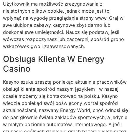
Użytkownik ma możliwość zrezygnowania z
nieistotnych plików cookie, jednak może jest to
wpłynąć na wygodę przeglądania strony www. Graj w
swe ulubione zabawy kasynowe zbyt darmo lub
doskonal swe umiejętności. Naucz się podstaw, jeśli
wówczas rozpoczynasz lub zaczerpnij spośród grono
wskazówek gwoli zaawansowanych.
Obsługa Klienta W Energy
Casino
Kasyno szuka zresztą poniekąd aktualnie pracowników
obsługi klienta spośród naszym językiem i w naszej
czasie możemy się kontaktować na polsku. Kasyno
wiedzie poniekąd swój poświęcony wortal spośród
aktualnościami, nazwany Energy World, choć odnosi się
do pan głównie świata zakładów sportowych, a jedynie
w małym poziomie automatów internetowego. A jeśli
szukacie ogólnych danych o grach hazardowych przez