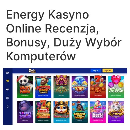
Energy Kasyno
Online Recenzja,
Bonusy, Duży Wybór
Komputerów