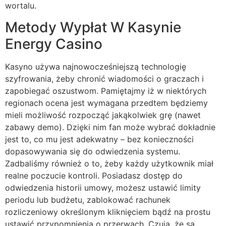
wortalu.
Metody Wypłat W Kasynie
Energy Casino
Kasyno używa najnowocześniejszą technologię
szyfrowania, żeby chronić wiadomości o graczach i
zapobiegać oszustwom. Pamiętajmy iż w niektórych
regionach ocena jest wymagana przedtem będziemy
mieli możliwość rozpocząć jakąkolwiek grę (nawet
zabawy demo). Dzięki nim fan może wybrać dokładnie
jest to, co mu jest adekwatny – bez konieczności
dopasowywania się do odwiedzenia systemu.
Zadbaliśmy również o to, żeby każdy użytkownik miał
realne poczucie kontroli. Posiadasz dostęp do
odwiedzenia historii umowy, możesz ustawić limity
periodu lub budżetu, zablokować rachunek
rozliczeniowy określonym kliknięciem bądź na prostu
ustawić przypomnienia o przerwach. Czują, że są