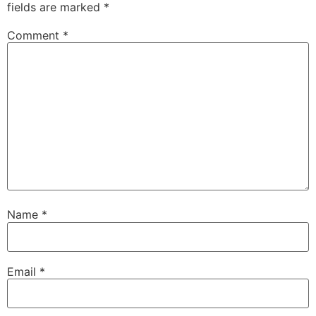
fields are marked
*
Comment
*
Name
*
Email
*