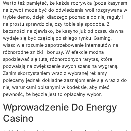
Warto też pamiętać, że każda rozrywka (poza kasynem
na żywo) może być do odwiedzenia woli rozgrywana w
trybie demo, dzięki dlaczego poznacie do niej reguły i
na prostu sprawdzicie, czy tobie się spodoba. Z
baczności na zjawisko, że kasyno już od czasu dawna
wydaje się być częścią polskiego rynku iGaming,
właściwie rozumie zapotrzebowanie internautów na
różnorodne zniżki i bonusy. W efekcie można
spodziewać się tutaj różnorodnych rarytas, które
pozwalają na zwiększenie swych szans na wygraną.
Zanim skorzystaniem wraz z wybranej reklamy
polecamy jednak dokładne zaznajomienie się wraz z do
niej warunkami opisanymi w kodeksie, aby mieć
pewność, że będzie jest to opłacalny wybór.
Wprowadzenie Do Energy
Casino