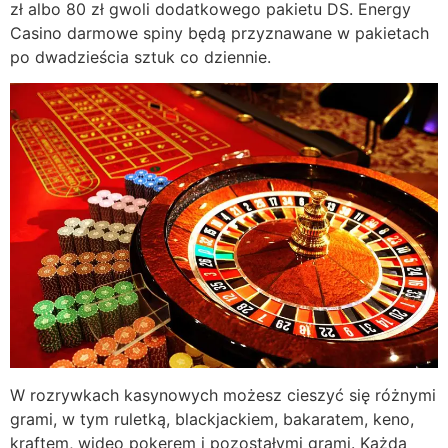
zł albo 80 zł gwoli dodatkowego pakietu DS. Energy
Casino darmowe spiny będą przyznawane w pakietach
po dwadzieścia sztuk co dziennie.
W rozrywkach kasynowych możesz cieszyć się różnymi
grami, w tym ruletką, blackjackiem, bakaratem, keno,
kraftem, wideo pokerem i pozostałymi grami. Każda